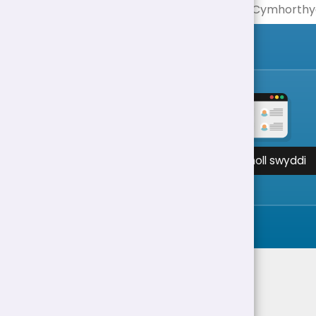
Gweld holl swyddi