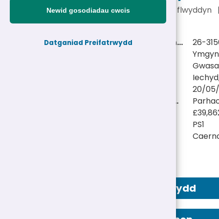
£39,862 - £41,771 y flwyddyn
Newid gosodiadau cwcis
Cyfeirnod personel:
26-315
Datganiad Preifatrwydd
Teitl swydd:
Ymgyng
Adran:
Gwasan
Gwasanaeth:
Iechyd
Dyddiad cau:
20/05/
Math Swydd/Oriau:
Parhao
Cyflog:
£39,86
Gradd tâl:
PS1
Lleoliad(au):
Caern
Hysbyseb Swydd