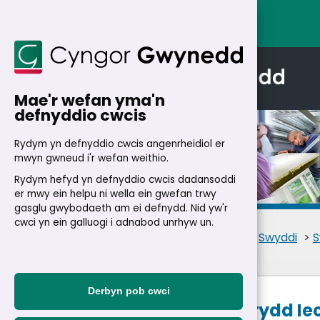
Mae'r wefan yma'n
defnyddio cwcis
Rydym yn defnyddio cwcis angenrheidiol er
mwyn gwneud i'r wefan weithio.
Rydym hefyd yn defnyddio cwcis dadansoddi
Manylion
er mwy ein helpu ni wella ein gwefan trwy
gasglu gwybodaeth am ei defnydd. Nid yw'r
cwci yn ein galluogi i adnabod unrhyw un.
Cartref
>
Trigolion
>
Swyddi
>
S
Derbyn pob cwci
Ymgynghorydd Iech