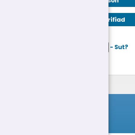
Manylion Person
Swydd Ddisgrifiad
Ceisio ar lein
- Sut?
Rhestr Swyddi