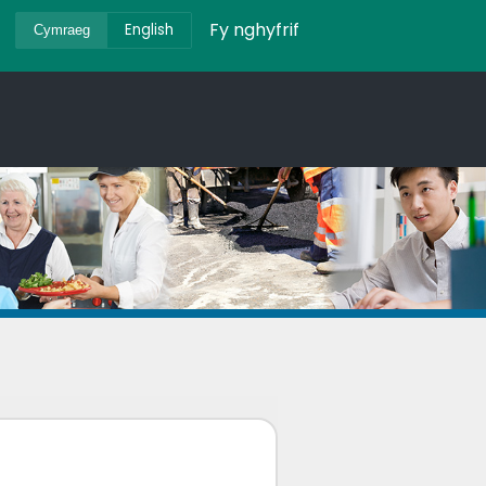
Fy nghyfrif
English
Cymraeg