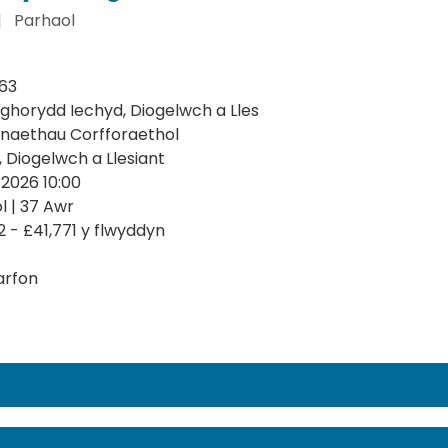
|
Parhaol
63
horydd Iechyd, Diogelwch a Lles
aethau Corfforaethol
, Diogelwch a Llesiant
2026 10:00
l | 37 Awr
2 - £41,771 y flwyddyn
arfon