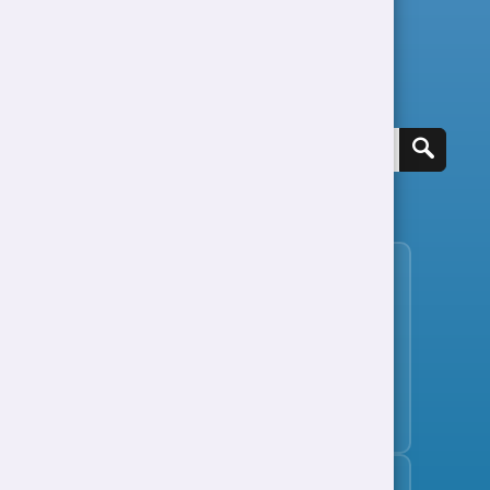
Chwilio am swydd
Gweld holl swyddi