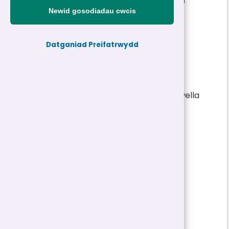
£22,369 - £24,054 y flwyddyn
|
Parhaol
Newid gosodiadau cwcis
Cyfeirnod personel:
Datganiad Preifatrwydd
22-24785
Teitl swydd:
Swyddog Cefnogi Busnes
Adran:
GwE - Gwasanaeth Effeithiolrwydd a Gwella
Ysgolion Rhanbarthol
Dyddiad cau:
06/04/2023 10:00
Math Swydd/Oriau:
Parhaol | 37 Awr
Cyflog:
£22,369 - £24,054 y flwyddyn
Lleoliad(au):
Gweler Hysbyseb Swydd