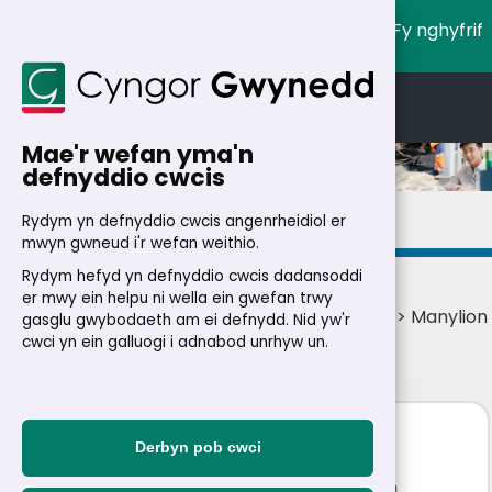
Fy nghyfrif
English
Cymraeg
Mae'r wefan yma'n
defnyddio cwcis
Manylion
Rydym yn defnyddio cwcis angenrheidiol er
mwyn gwneud i'r wefan weithio.
Rydym hefyd yn defnyddio cwcis dadansoddi
er mwy ein helpu ni wella ein gwefan trwy
Cartref
>
Trigolion
>
Swyddi
>
Swyddi ar lein
> Manylion
gasglu gwybodaeth am ei defnydd. Nid yw'r
swydd
cwci yn ein galluogi i adnabod unrhyw un.
Swyddog Cefnogi Busnes
Derbyn pob cwci