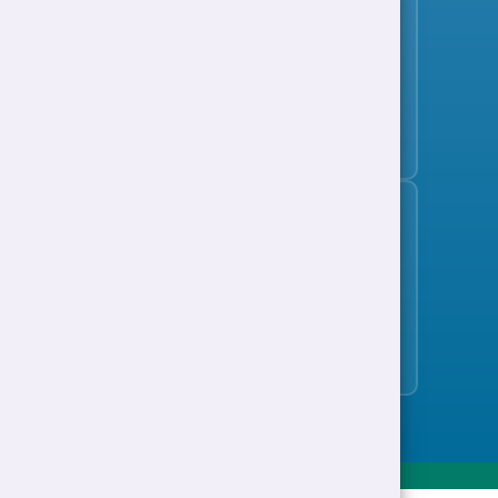
Tanysgrifio i'r bwletin swyddi
Cefnogaeth i Waith