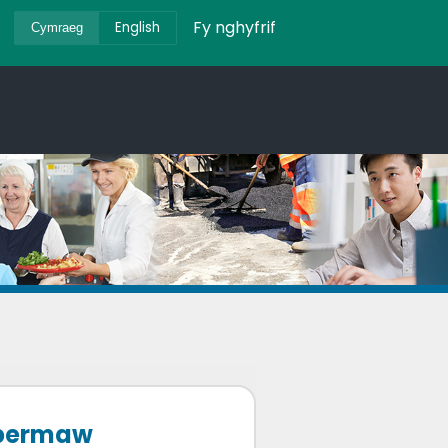
Fy nghyfrif
English
Cymraeg
Abermaw