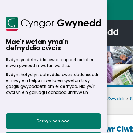
Mae'r wefan yma'n
defnyddio cwcis
Rydym yn defnyddio cwcis angenrheidiol er
mwyn gwneud i'r wefan weithio.
Rydym hefyd yn defnyddio cwcis dadansoddi
Manylion
er mwy ein helpu ni wella ein gwefan trwy
gasglu gwybodaeth am ei defnydd. Nid yw'r
cwci yn ein galluogi i adnabod unrhyw un.
Cartref
>
Trigolion
>
Swyddi
>
S
Derbyn pob cwci
Goruchwyliwr Clwb