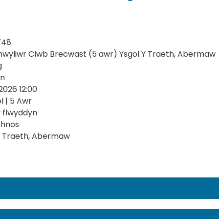
748
wyliwr Clwb Brecwast (5 awr) Ysgol Y Traeth, Abermaw
g
on
2026 12:00
l | 5 Awr
y flwyddyn
thnos
y Traeth, Abermaw