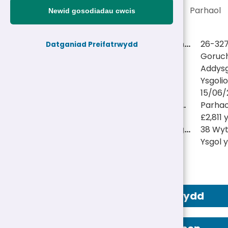
£2,811 y flwyddyn
|
Parhaol
Newid gosodiadau cwcis
Cyfeirnod personel:
26-32
Datganiad Preifatrwydd
Teitl swydd:
Goruch
Adran:
Addys
Gwasanaeth:
Ysgoli
Dyddiad cau:
15/06/
Math Swydd/Oriau:
Parhao
Cyflog:
£2,811 
Swydd tymor ysgol:
38 Wy
Lleoliad(au):
Ysgol 
Hysbyseb Swydd