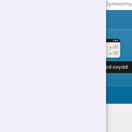
Gweld holl swyddi