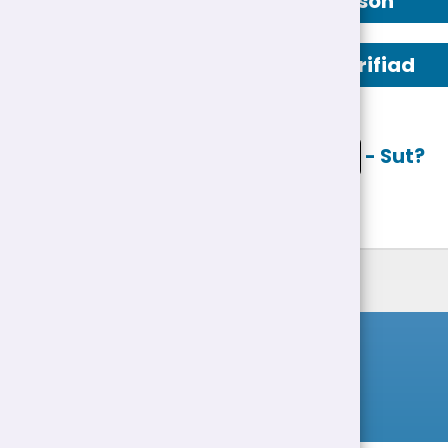
Manylion Person
Swydd Ddisgrifiad
Ceisio ar lein
- Sut?
Rhestr Swyddi