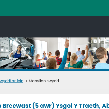
wyddi ar lein
> Manylion swydd
 Brecwast (5 awr) Ysgol Y Traeth, 