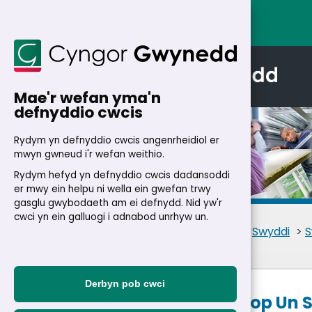
Mae'r wefan yma'n
defnyddio cwcis
Rydym yn defnyddio cwcis angenrheidiol er
mwyn gwneud i'r wefan weithio.
Rydym hefyd yn defnyddio cwcis dadansoddi
Manylion
er mwy ein helpu ni wella ein gwefan trwy
gasglu gwybodaeth am ei defnydd. Nid yw'r
cwci yn ein galluogi i adnabod unrhyw un.
Cartref
>
Trigolion
>
Swyddi
>
S
Derbyn pob cwci
Swyddog Siop Un 