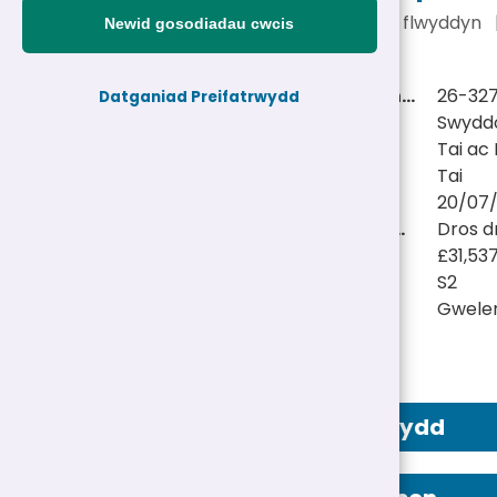
£31,537 - £33,699 y flwyddyn
Newid gosodiadau cwcis
Cyfeirnod personel:
26-32
Datganiad Preifatrwydd
Teitl swydd:
Swyddo
Adran:
Tai ac
Gwasanaeth:
Tai
Dyddiad cau:
20/07/
Math Swydd/Oriau:
Dros d
Cyflog:
£31,53
Gradd tâl:
S2
Lleoliad(au):
Gwele
Hysbyseb Swydd