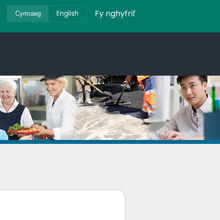
Fy nghyfrif
English
Cymraeg