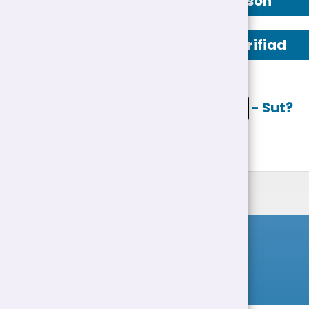
Manylion Person
Swydd Ddisgrifiad
Ceisio ar lein
- Sut?
Rhestr Swyddi