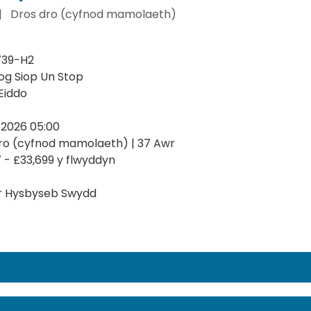
|
Dros dro (cyfnod mamolaeth)
739-H2
g Siop Un Stop
 Eiddo
2026 05:00
ro (cyfnod mamolaeth) | 37 Awr
7 - £33,699 y flwyddyn
r Hysbyseb Swydd