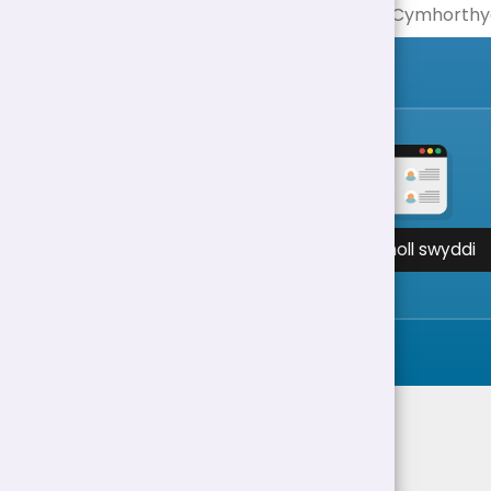
Gweld holl swyddi