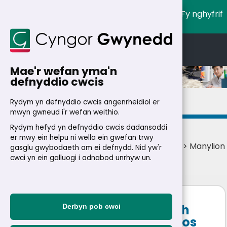
Fy nghyfrif
English
Cymraeg
Mae'r wefan yma'n
defnyddio cwcis
Manylion
Rydym yn defnyddio cwcis angenrheidiol er
mwyn gwneud i'r wefan weithio.
Rydym hefyd yn defnyddio cwcis dadansoddi
er mwy ein helpu ni wella ein gwefan trwy
Cartref
>
Trigolion
>
Swyddi
>
Swyddi ar lein
> Manylion
gasglu gwybodaeth am ei defnydd. Nid yw'r
swydd
cwci yn ein galluogi i adnabod unrhyw un.
Cymhorthydd Cefnogaeth
Derbyn pob cwci
Dysgu Lefel 2 (30 awr) (Dros