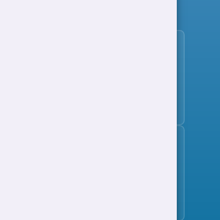
Gweld holl swyddi
Tanysgrifio i'r bwletin swyddi