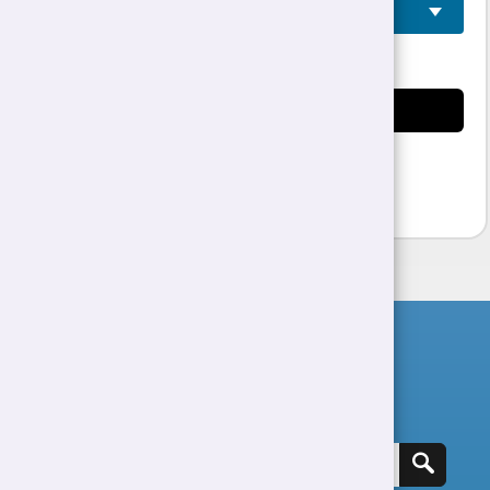
Swydd Ddisgrifiad
Ceisio ar lein
- Sut?
Rhestr Swyddi
Chwilio am swydd