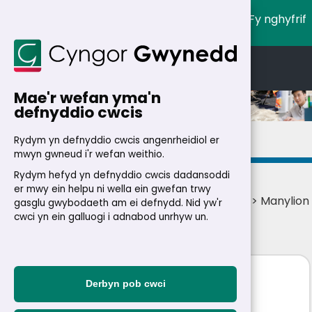
Fy nghyfrif
English
Cymraeg
Mae'r wefan yma'n
defnyddio cwcis
Manylion
Rydym yn defnyddio cwcis angenrheidiol er
mwyn gwneud i'r wefan weithio.
Rydym hefyd yn defnyddio cwcis dadansoddi
er mwy ein helpu ni wella ein gwefan trwy
Cartref
>
Trigolion
>
Swyddi
>
Swyddi ar lein
> Manylion
gasglu gwybodaeth am ei defnydd. Nid yw'r
swydd
cwci yn ein galluogi i adnabod unrhyw un.
Rheolwr Tim Diogelu ac
Derbyn pob cwci
Ansawdd