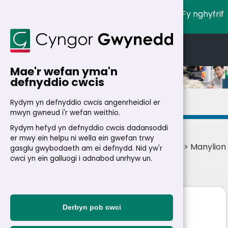
Fy nghyfrif
English
Cymraeg
Mae'r wefan yma'n
defnyddio cwcis
Manylion
Rydym yn defnyddio cwcis angenrheidiol er
mwyn gwneud i'r wefan weithio.
Rydym hefyd yn defnyddio cwcis dadansoddi
er mwy ein helpu ni wella ein gwefan trwy
Cartref
>
Trigolion
>
Swyddi
>
Swyddi ar lein
> Manylion
gasglu gwybodaeth am ei defnydd. Nid yw'r
swydd
cwci yn ein galluogi i adnabod unrhyw un.
Rheolwr Prosiectau a
Derbyn pob cwci
Rhaglenni