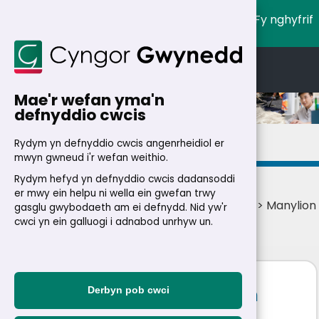
Fy nghyfrif
English
Cymraeg
Mae'r wefan yma'n
defnyddio cwcis
Manylion
Rydym yn defnyddio cwcis angenrheidiol er
mwyn gwneud i'r wefan weithio.
Rydym hefyd yn defnyddio cwcis dadansoddi
er mwy ein helpu ni wella ein gwefan trwy
Cartref
>
Trigolion
>
Swyddi
>
Swyddi ar lein
> Manylion
gasglu gwybodaeth am ei defnydd. Nid yw'r
swydd
cwci yn ein galluogi i adnabod unrhyw un.
Ail â gofal am y Gyfadran
Derbyn pob cwci
Dylunio a Thechnoleg