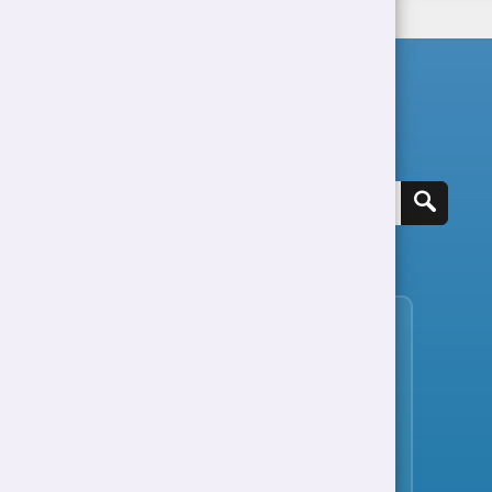
Chwilio am swydd
Gweld holl swyddi