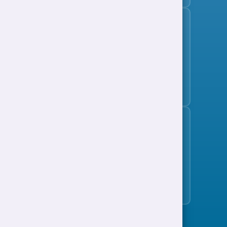
Tanysgrifio i'r bwletin swyddi
Cefnogaeth i Waith