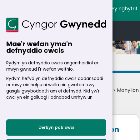
Fy nghyfrif
English
Cymraeg
Mae'r wefan yma'n
defnyddio cwcis
Manylion
Rydym yn defnyddio cwcis angenrheidiol er
mwyn gwneud i'r wefan weithio.
Rydym hefyd yn defnyddio cwcis dadansoddi
er mwy ein helpu ni wella ein gwefan trwy
Cartref
>
Trigolion
>
Swyddi
>
Swyddi ar lein
> Manylion
gasglu gwybodaeth am ei defnydd. Nid yw'r
swydd
cwci yn ein galluogi i adnabod unrhyw un.
Pennaeth Clwstwr Ysgolion
Derbyn pob cwci
Tregarth a Bodfeurig