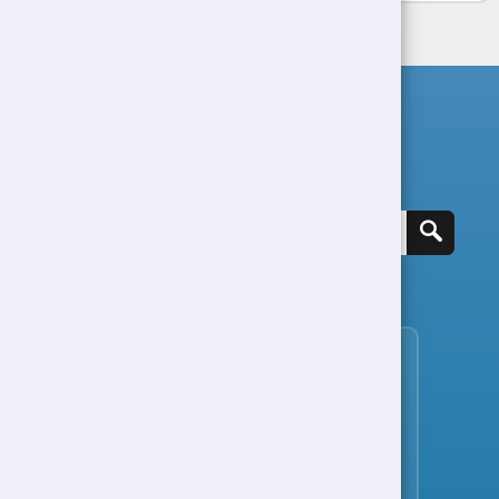
Chwilio am swydd
Gweld holl swyddi