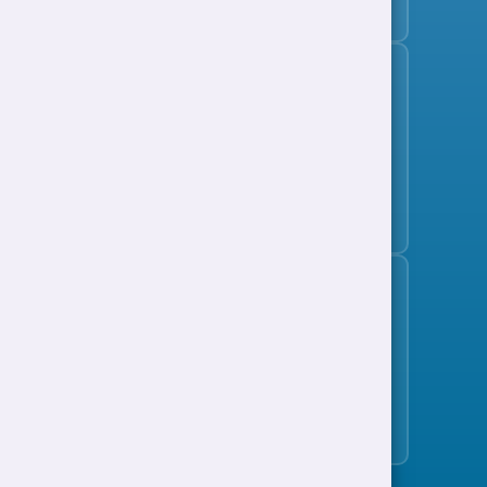
Tanysgrifio i'r bwletin swyddi
Cefnogaeth i Waith