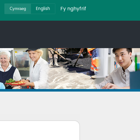
Fy nghyfrif
English
Cymraeg