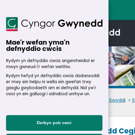
Mae'r wefan yma'n
defnyddio cwcis
Rydym yn defnyddio cwcis angenrheidiol er
mwyn gwneud i'r wefan weithio.
Rydym hefyd yn defnyddio cwcis dadansoddi
Manylion
er mwy ein helpu ni wella ein gwefan trwy
gasglu gwybodaeth am ei defnydd. Nid yw'r
cwci yn ein galluogi i adnabod unrhyw un.
Cartref
>
Trigolion
>
Swyddi
>
S
Derbyn pob cwci
Cymhorthydd Cegi