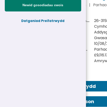
£9,116.13 y flwyddyn
|
Parhao
Newid gosodiadau cwcis
Cyfeirnod personel:
26-31
Datganiad Preifatrwydd
Teitl swydd:
Cymhor
Adran:
Addys
Gwasanaeth:
Gwasa
Dyddiad cau:
10/08/
Math Swydd/Oriau:
Parhaol
Cyflog:
£9,116.
Lleoliad(au):
Amryw
Hysbyseb Swydd
Manylion Person