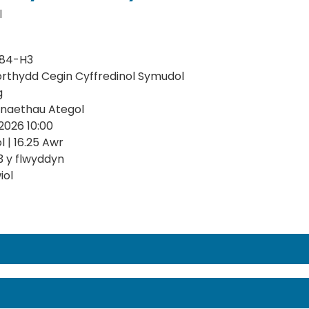
l
584-H3
thydd Cegin Cyffredinol Symudol
g
naethau Ategol
2026 10:00
 | 16.25 Awr
13 y flwyddyn
iol