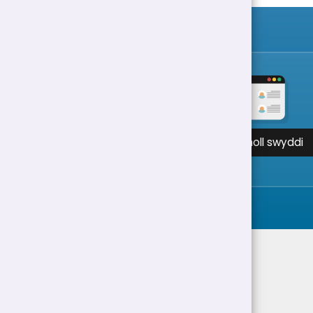
Gweld holl swyddi