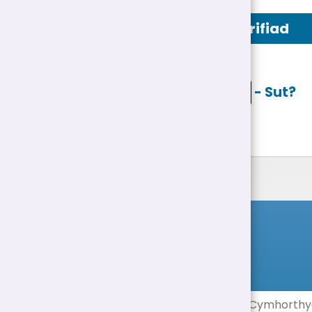
Swydd Ddisgrifiad
Ceisio ar lein
- Sut?
Rhestr Swyddi