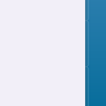
Gweld holl swyddi
Tanysgrifio i'r bwletin swyddi
Cefnogaeth i Waith