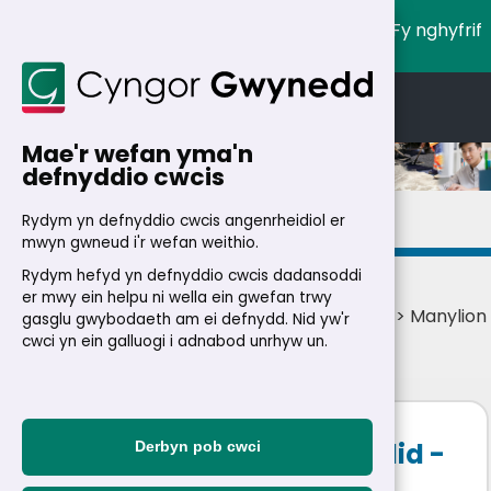
Fy nghyfrif
English
Cymraeg
Mae'r wefan yma'n
defnyddio cwcis
Manylion
Rydym yn defnyddio cwcis angenrheidiol er
mwyn gwneud i'r wefan weithio.
Rydym hefyd yn defnyddio cwcis dadansoddi
er mwy ein helpu ni wella ein gwefan trwy
Cartref
>
Trigolion
>
Swyddi
>
Swyddi ar lein
> Manylion
gasglu gwybodaeth am ei defnydd. Nid yw'r
swydd
cwci yn ein galluogi i adnabod unrhyw un.
Arweinydd Busnes a Chyllid -
Derbyn pob cwci
Ysgol Godre'r Berwyn