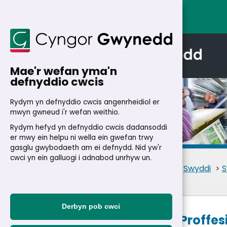
Mae'r wefan yma'n
defnyddio cwcis
Rydym yn defnyddio cwcis angenrheidiol er
mwyn gwneud i'r wefan weithio.
Rydym hefyd yn defnyddio cwcis dadansoddi
Manylion
er mwy ein helpu ni wella ein gwefan trwy
gasglu gwybodaeth am ei defnydd. Nid yw'r
cwci yn ein galluogi i adnabod unrhyw un.
Cartref
>
Trigolion
>
Swyddi
>
S
Derbyn pob cwci
Hyfforddai Proffe