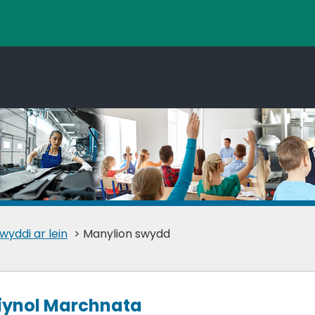
wyddi ar lein
> Manylion swydd
siynol Marchnata