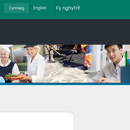
Fy nghyfrif
English
Cymraeg