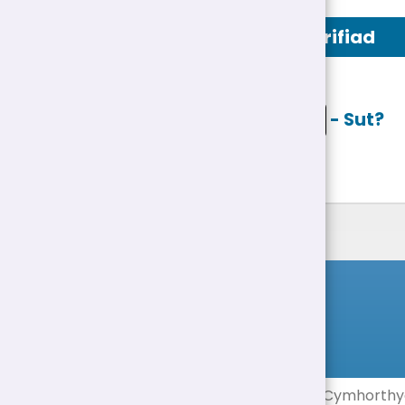
Swydd Ddisgrifiad
Ceisio ar lein
- Sut?
Rhestr Swyddi