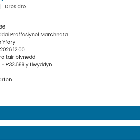
|
Dros dro
36
ddai Proffesiynol Marchnata
n Yfory
2026 12:00
ro tair blynedd
7 - £33,699 y flwyddyn
arfon