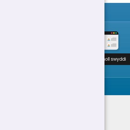
Gweld holl swyddi