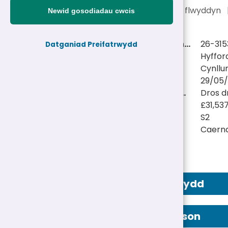
£31,537 - £33,699 y flwyddyn
Newid gosodiadau cwcis
Cyfeirnod personel:
26-315
Datganiad Preifatrwydd
Teitl swydd:
Hyffor
Adran:
Cynllu
Dyddiad cau:
29/05/
Math Swydd/Oriau:
Dros d
Cyflog:
£31,53
Gradd tâl:
S2
Lleoliad(au):
Caern
Hysbyseb Swydd
Manylion Person