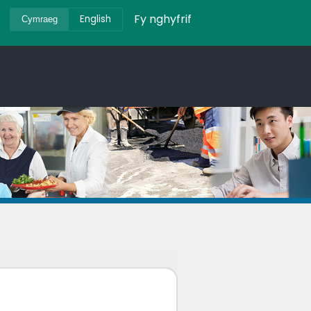
Fy nghyfrif
English
Cymraeg