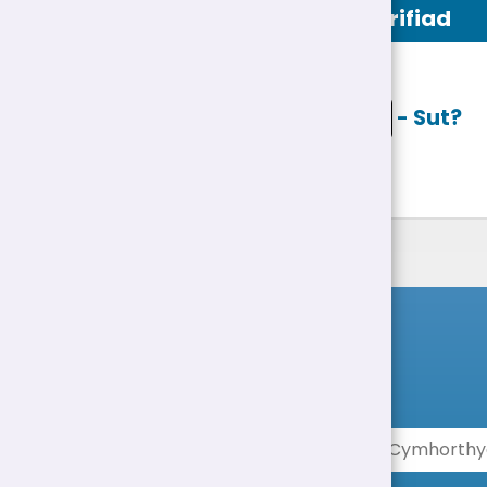
Swydd Ddisgrifiad
Ceisio ar lein
- Sut?
Rhestr Swyddi