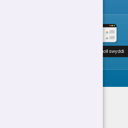
Gweld holl swyddi