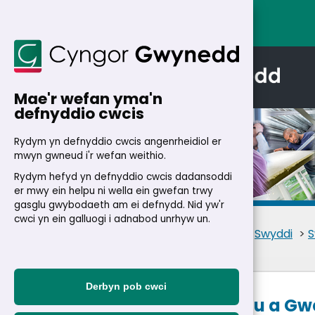
Mae'r wefan yma'n
defnyddio cwcis
Rydym yn defnyddio cwcis angenrheidiol er
mwyn gwneud i'r wefan weithio.
Rydym hefyd yn defnyddio cwcis dadansoddi
Manylion
er mwy ein helpu ni wella ein gwefan trwy
gasglu gwybodaeth am ei defnydd. Nid yw'r
cwci yn ein galluogi i adnabod unrhyw un.
Cartref
>
Trigolion
>
Swyddi
>
S
Derbyn pob cwci
Prentis Prynu a Gw