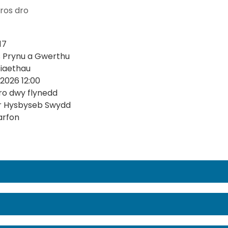
ros dro
17
s Prynu a Gwerthu
siaethau
2026 12:00
ro dwy flynedd
r Hysbyseb Swydd
arfon