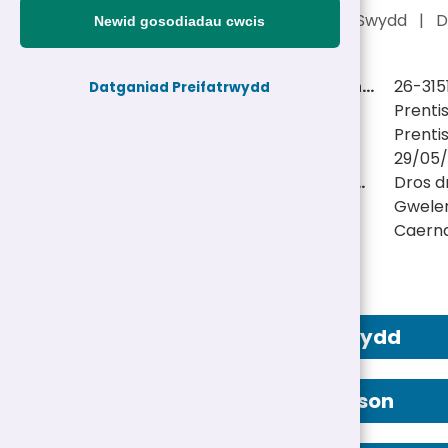
Gweler Hysbyseb Swydd
|
D
Newid gosodiadau cwcis
Cyfeirnod personel:
26-315
Datganiad Preifatrwydd
Teitl swydd:
Prenti
Adran:
Prenti
Dyddiad cau:
29/05/
Math Swydd/Oriau:
Dros d
Cyflog:
Gwele
Lleoliad(au):
Caern
Hysbyseb Swydd
Manylion Person