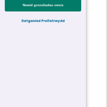
£5,648 y flwyddyn
|
Parhaol
Newid gosodiadau cwcis
Cyfeirnod personel:
Datganiad Preifatrwydd
26-31506-H4
Teitl swydd:
Glanhawr Ysgol Y Traeth
Adran:
Addysg
Gwasanaeth:
Gwasanaethau Ategol
Dyddiad cau:
13/08/2026 10:00
Math Swydd/Oriau:
Parhaol | 10 Awr
Cyflog:
£5,648 y flwyddyn
Swydd tymor ysgol:
39 Wythnos