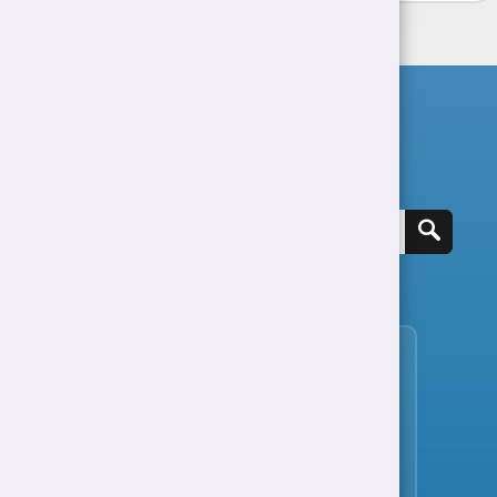
Chwilio am swydd
Gweld holl swyddi