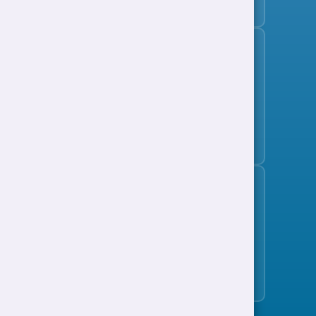
Tanysgrifio i'r bwletin swyddi
Cefnogaeth i Waith