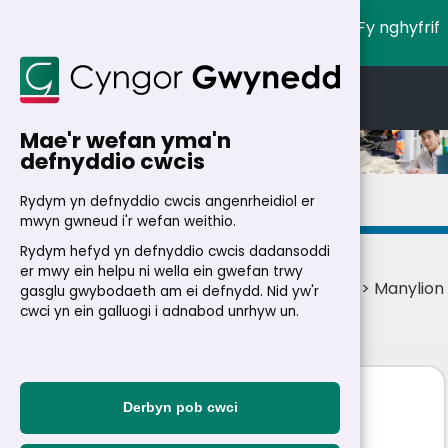
Fy nghyfrif
English
Cymraeg
Mae'r wefan yma'n
defnyddio cwcis
Manylion
Rydym yn defnyddio cwcis angenrheidiol er
mwyn gwneud i'r wefan weithio.
Rydym hefyd yn defnyddio cwcis dadansoddi
er mwy ein helpu ni wella ein gwefan trwy
Cartref
>
Trigolion
>
Swyddi
>
Swyddi ar lein
> Manylion
gasglu gwybodaeth am ei defnydd. Nid yw'r
swydd
cwci yn ein galluogi i adnabod unrhyw un.
Glanhawr Ysgol Y Traeth
Derbyn pob cwci