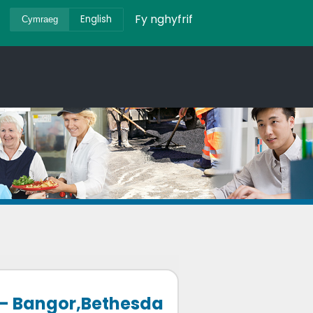
Fy nghyfrif
English
Cymraeg
 - Bangor,Bethesda a