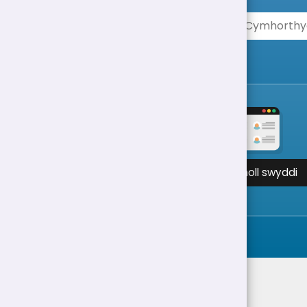
Gweld holl swyddi