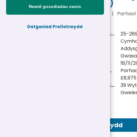
Caernarfon)
Newid gosodiadau cwcis
£8,975 y flwyddyn
|
Parhaol
Datganiad Preifatrwydd
Cyfeirnod personel:
25-28
Teitl swydd:
Cymhor
Adran:
Addys
Gwasanaeth:
Gwasa
Dyddiad cau:
18/11/2
Math Swydd/Oriau:
Parhaol
Cyflog:
£8,975
Swydd tymor ysgol:
39 Wy
Lleoliad(au):
Gwele
Hysbyseb Swydd