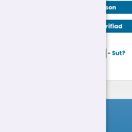
Manylion Person
Swydd Ddisgrifiad
Ceisio ar lein
- Sut?
Rhestr Swyddi