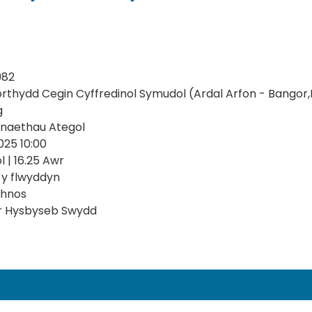
982
thydd Cegin Cyffredinol Symudol (Ardal Arfon - Bangor
g
naethau Ategol
025 10:00
 | 16.25 Awr
 y flwyddyn
thnos
r Hysbyseb Swydd