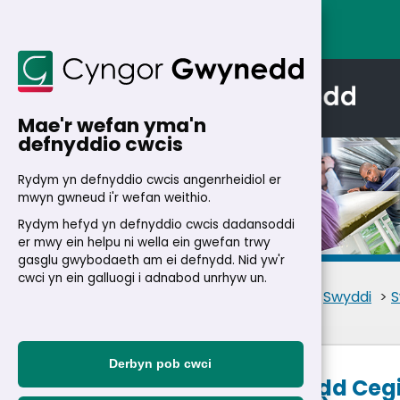
Mae'r wefan yma'n
defnyddio cwcis
Rydym yn defnyddio cwcis angenrheidiol er
mwyn gwneud i'r wefan weithio.
Rydym hefyd yn defnyddio cwcis dadansoddi
Manylion
er mwy ein helpu ni wella ein gwefan trwy
gasglu gwybodaeth am ei defnydd. Nid yw'r
cwci yn ein galluogi i adnabod unrhyw un.
Cartref
>
Trigolion
>
Swyddi
>
S
Derbyn pob cwci
Cymhorthydd Cegin