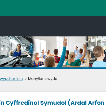
wyddi ar lein
> Manylion swydd
 Cyffredinol Symudol (Ardal Arfon