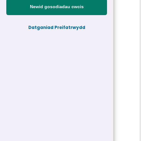
£9,731 y flwyddyn
|
Parhaol
Newid gosodiadau cwcis
Cyfeirnod personel:
Datganiad Preifatrwydd
25-28887-H2
Teitl swydd:
Glanhawr Symudol
Adran:
Addysg
Gwasanaeth:
Gwasanaethau Ategol
Dyddiad cau:
11/11/2025 10:00
Math Swydd/Oriau:
Parhaol | 20 Awr
Cyflog:
£9,731 y flwyddyn
Lleoliad(au):
Amrywiol