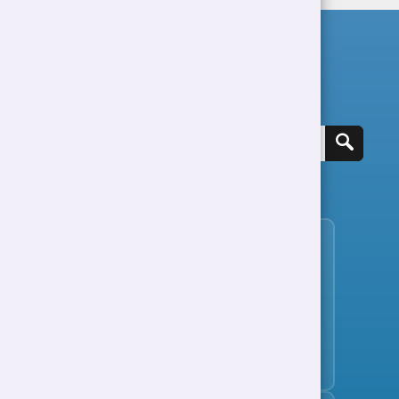
Chwilio am swydd
Gweld holl swyddi