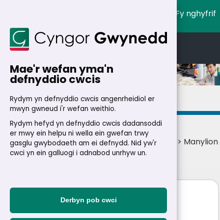
Fy nghyfrif
English
Cymraeg
Mae'r wefan yma'n
defnyddio cwcis
Manylion
Rydym yn defnyddio cwcis angenrheidiol er
mwyn gwneud i'r wefan weithio.
Rydym hefyd yn defnyddio cwcis dadansoddi
er mwy ein helpu ni wella ein gwefan trwy
Cartref
>
Trigolion
>
Swyddi
>
Swyddi ar lein
> Manylion
gasglu gwybodaeth am ei defnydd. Nid yw'r
swydd
cwci yn ein galluogi i adnabod unrhyw un.
Glanhawr Symudol
Derbyn pob cwci