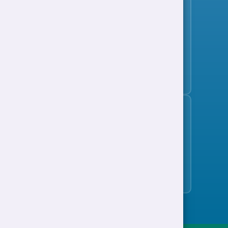
Tanysgrifio i'r bwletin swyddi
Cefnogaeth i Waith