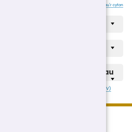
|
agor y cyfan
cau'r cyfan
Arfon - canlyniadau
Dwyfor - canlyniadau
Meirionnydd - canlyniadau
Lawrlwytho'r data canlyniadau (fformat CSV)