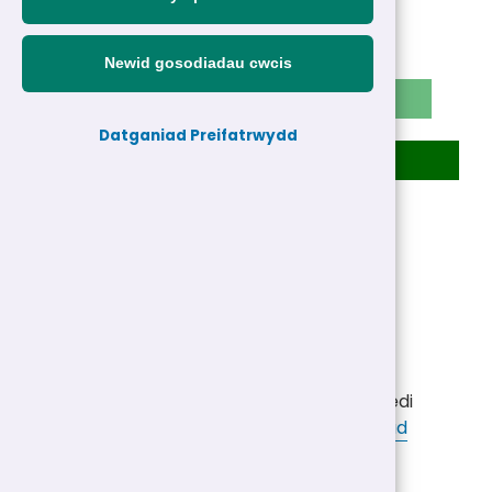
Democratiaid Rhyddfrydol
2
Newid gosodiadau cwcis
Llais Gwynedd
13
Datganiad Preifatrwydd
Plaid Cymru
37
Plaid Lafur
4
Plaid Lafur Sosialaidd
0
74 canlyniad o 74 wedi ei ddatgan
Mae cyfansoddiad gwleidyddol y Cyngor wedi
newid ers yr etholiad –
gweld y cyfansoddiad
newydd
.