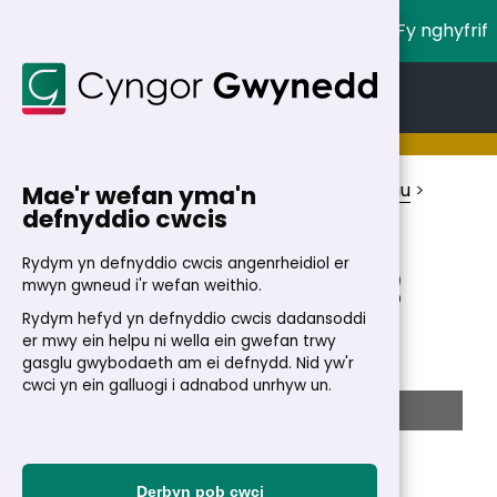
Fy nghyfrif
English
Cymraeg
Cartref
>
Y Cyngor
>
Pleidleisio ac etholiadau
>
Mae'r wefan yma'n
defnyddio cwcis
Etholiadau Cyngor Gwynedd
>
Canlyniadau
Etholiadau
>
Etholiad
Rydym yn defnyddio cwcis angenrheidiol er
Etholiad 3 Mai 2012
mwyn gwneud i'r wefan weithio.
Rydym hefyd yn defnyddio cwcis dadansoddi
er mwy ein helpu ni wella ein gwefan trwy
Plaid
Seddi
gasglu gwybodaeth am ei defnydd. Nid yw'r
cwci yn ein galluogi i adnabod unrhyw un.
Annibynnol
18
Ceidwadwyr
0
Derbyn pob cwci