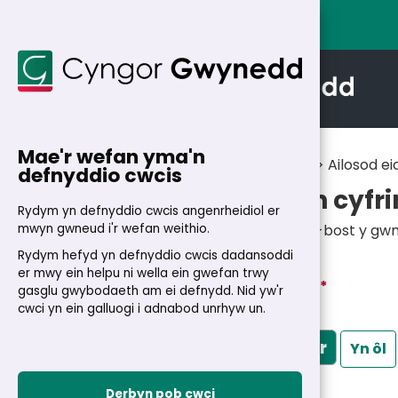
Mae'r wefan yma'n
Cartref
>
Fy Nghyfrif
> Ailosod ei
defnyddio cwcis
Ailosod eich cyfri
Rydym yn defnyddio cwcis angenrheidiol er
mwyn gwneud i'r wefan weithio.
Nodwch y cyfeiriad e-bost y gwna
cyfrinair atoch.
Rydym hefyd yn defnyddio cwcis dadansoddi
er mwy ein helpu ni wella ein gwefan trwy
Eich cyfeiriad e-bost
*
gasglu gwybodaeth am ei defnydd. Nid yw'r
cwci yn ein galluogi i adnabod unrhyw un.
Ailosod cyfrinair
Yn ôl
Derbyn pob cwci