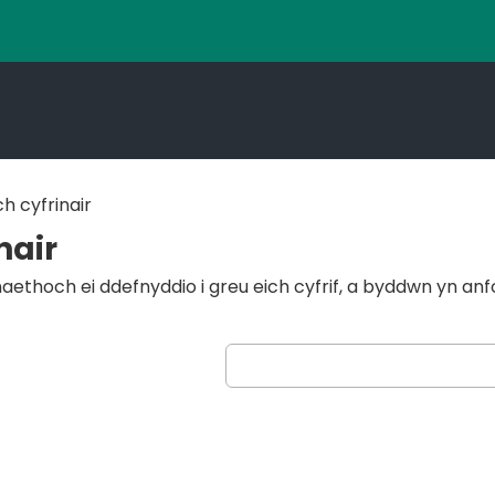
ch cyfrinair
nair
ethoch ei ddefnyddio i greu eich cyfrif, a byddwn yn anfon