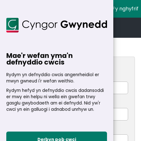
Fy nghyfrif
English
Cymraeg
Cartref
>
Fy Nghyfrif
>
Cymorth cyfrif
Mae'r wefan yma'n
defnyddio cwcis
Creu cyfrif newydd
Rydym yn defnyddio cwcis angenrheidiol er
Enw(au) cyntaf
*
mwyn gwneud i'r wefan weithio.
Rydym hefyd yn defnyddio cwcis dadansoddi
er mwy ein helpu ni wella ein gwefan trwy
gasglu gwybodaeth am ei defnydd. Nid yw'r
Cyfenw
*
cwci yn ein galluogi i adnabod unrhyw un.
Cyfeiriad e-bost
*
Derbyn pob cwci