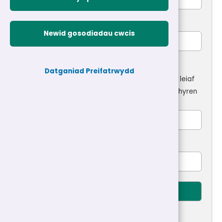
Cadarnhau cyfeiriad e-bost
*
Newid gosodiadau cwcis
Cyfrinair
*
Datganiad Preifatrwydd
Rhaid i'r cyfrinair gynnwys o leiaf 8 nod ac o leiaf
un o bob un o'r canlynol: prif lythyren (A-Y), llythyren
fechan (a-y), a rhif (0-9), e.e Gwynedd1
Rhif ffôn symudol
Creu cyfrif newydd
Telerau ac amodau cofrestru