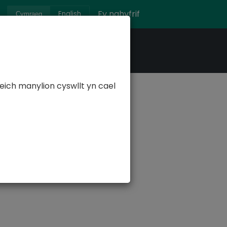
Fy nghyfrif
English
Cymraeg
ich manylion cyswllt yn cael
nrhyw fusnes, siop, sefydliad,