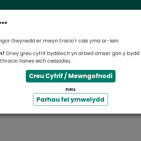
..
gor Gwynedd er mwyn tracio'r cais yma ar-lein.
n!
Drwy greu cyfrif byddwch yn arbed amser gan y bydd e
Canolfan Ailgylchu
thracio hanes eich ceisiadau.
Creu Cyfrif / Mewngofnodi
neu
rydym yn ei dderbyn. Nid fyddwn yn derbyn gwastraff gan u
, digwyddiad na landlord sydd adnewyddu eiddo rhent.
Parhau fel ymwelydd