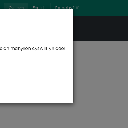
Fy nghyfrif
English
Cymraeg
ich manylion cyswllt yn cael
 debygol o achosi anaf drwg