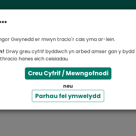
..
gor Gwynedd er mwyn tracio'r cais yma ar-lein.
n!
Drwy greu cyfrif byddwch yn arbed amser gan y bydd e
dim yn gweithio
thracio hanes eich ceisiadau.
Creu Cyfrif / Mewngofnodi
6 771000. Rydym yn ystyried argyfwng fel rhywbeth sy'n
eilad.
neu
Parhau fel ymwelydd