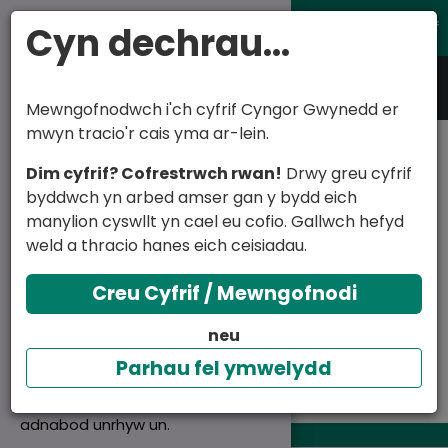
Fy nghyfrif
Cyn dechrau...
English
Cymraeg
Mewngofnodwch i'ch cyfrif Cyngor Gwynedd er
mwyn tracio'r cais yma ar-lein.
Problem hefo caead
Mae'r wefan yma'n
Dim cyfrif? Cofrestrwch rwan!
Drwy greu cyfrif
gyli, manhole neu
defnyddio cwcis
byddwch yn arbed amser gan y bydd eich
gwter
manylion cyswllt yn cael eu cofio. Gallwch hefyd
Rydym yn defnyddio cwcis
weld a thracio hanes eich ceisiadau.
angenrheidiol er mwyn gwneud i'r
wefan weithio.
Mewn argyfwng ffoniwch 01766 771000.
Creu Cyfrif / Mewngofnodi
Rydym hefyd yn defnyddio cwcis
Rydym yn ystyried argyfwng fel rhywbeth sy'n
neu
dadansoddi er mwy ein helpu ni
debygol o achosi anaf drwg neu farwolaeth, neu
wella ein gwefan trwy gasglu
ddifrod i adeilad.
Parhau fel ymwelydd
gwybodaeth am ei defnydd. Nid
yw'r cwci yn ein galluogi i
adnabod unrhyw un.