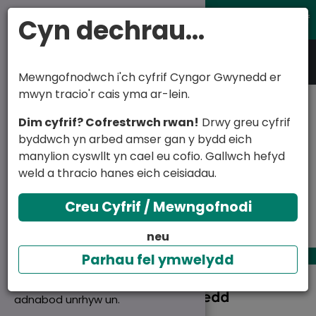
Fy nghyfrif
Cyn dechrau...
English
Cymraeg
Mewngofnodwch i'ch cyfrif Cyngor Gwynedd er
mwyn tracio'r cais yma ar-lein.
Anifail marw
Mae'r wefan yma'n
Dim cyfrif? Cofrestrwch rwan!
Drwy greu cyfrif
defnyddio cwcis
byddwch yn arbed amser gan y bydd eich
Mewn argyfwng ffoniwch 01766 771000.
manylion cyswllt yn cael eu cofio. Gallwch hefyd
Rydym yn defnyddio cwcis
Rydym yn ystyried argyfwng fel rhywbeth sy'n
weld a thracio hanes eich ceisiadau.
angenrheidiol er mwyn gwneud i'r
debygol o achosi anaf drwg neu farwolaeth, neu
wefan weithio.
ddifrod i adeilad.
Creu Cyfrif / Mewngofnodi
Rydym hefyd yn defnyddio cwcis
neu
dadansoddi er mwy ein helpu ni
wella ein gwefan trwy gasglu
Parhau fel ymwelydd
gwybodaeth am ei defnydd. Nid
yw'r cwci yn ein galluogi i
adnabod unrhyw un.