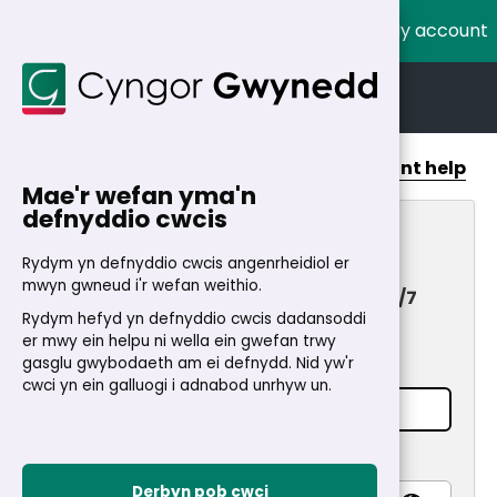
My account
Cymraeg
English
Home
>
My Account
Account help
Mae'r wefan yma'n
defnyddio cwcis
My Account
Rydym yn defnyddio cwcis angenrheidiol er
mwyn gwneud i'r wefan weithio.
Fast and secure access to services 24/7
Rydym hefyd yn defnyddio cwcis dadansoddi
Login
er mwy ein helpu ni wella ein gwefan trwy
gasglu gwybodaeth am ei defnydd. Nid yw'r
Email address
*
cwci yn ein galluogi i adnabod unrhyw un.
Password
*
Derbyn pob cwci