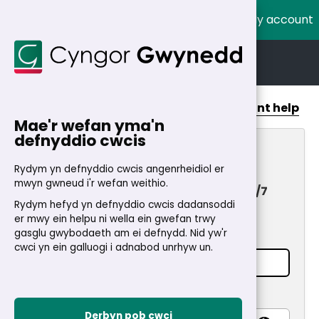
My account
Cymraeg
English
Home
>
My Account
Account help
Mae'r wefan yma'n
defnyddio cwcis
My Account
Rydym yn defnyddio cwcis angenrheidiol er
mwyn gwneud i'r wefan weithio.
Fast and secure access to services 24/7
Rydym hefyd yn defnyddio cwcis dadansoddi
Login
er mwy ein helpu ni wella ein gwefan trwy
gasglu gwybodaeth am ei defnydd. Nid yw'r
Email address
*
cwci yn ein galluogi i adnabod unrhyw un.
Password
*
Derbyn pob cwci