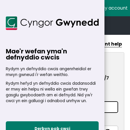
My account
Cymraeg
English
Home
>
My Account
Account help
Mae'r wefan yma'n
defnyddio cwcis
My Account
Rydym yn defnyddio cwcis angenrheidiol er
mwyn gwneud i'r wefan weithio.
Fast and secure access to services 24/7
Rydym hefyd yn defnyddio cwcis dadansoddi
Login
er mwy ein helpu ni wella ein gwefan trwy
gasglu gwybodaeth am ei defnydd. Nid yw'r
Email address
*
cwci yn ein galluogi i adnabod unrhyw un.
Password
*
Derbyn pob cwci