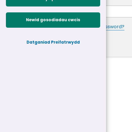
Password
*
Newid gosodiadau cwcis
Forgotten your password?
Log in
Datganiad Preifatrwydd