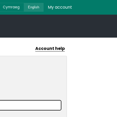
My account
Cymraeg
English
Account help