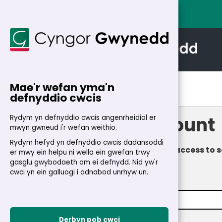
Mae'r wefan yma'n
Home
>
My Account
defnyddio cwcis
My Account
Rydym yn defnyddio cwcis angenrheidiol er
mwyn gwneud i'r wefan weithio.
Rydym hefyd yn defnyddio cwcis dadansoddi
Fast and secure access to s
er mwy ein helpu ni wella ein gwefan trwy
gasglu gwybodaeth am ei defnydd. Nid yw'r
Login
cwci yn ein galluogi i adnabod unrhyw un.
Email address
*
Derbyn pob cwci