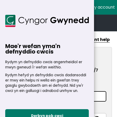
My account
Cymraeg
English
Home
>
My Account
Account help
Mae'r wefan yma'n
defnyddio cwcis
My Account
Rydym yn defnyddio cwcis angenrheidiol er
mwyn gwneud i'r wefan weithio.
Fast and secure access to services 24/7
Rydym hefyd yn defnyddio cwcis dadansoddi
Login
er mwy ein helpu ni wella ein gwefan trwy
gasglu gwybodaeth am ei defnydd. Nid yw'r
Email address
*
cwci yn ein galluogi i adnabod unrhyw un.
Password
*
Derbyn pob cwci