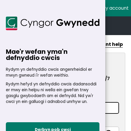
My account
Cymraeg
English
Home
>
My Account
Account help
Mae'r wefan yma'n
defnyddio cwcis
My Account
Rydym yn defnyddio cwcis angenrheidiol er
mwyn gwneud i'r wefan weithio.
Fast and secure access to services 24/7
Rydym hefyd yn defnyddio cwcis dadansoddi
Login
er mwy ein helpu ni wella ein gwefan trwy
gasglu gwybodaeth am ei defnydd. Nid yw'r
Email address
*
cwci yn ein galluogi i adnabod unrhyw un.
Password
*
Derbyn pob cwci