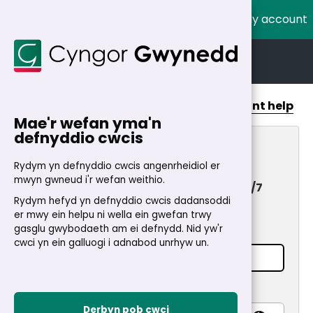
My account
Cymraeg
English
Home
>
My Account
Account help
Mae'r wefan yma'n
defnyddio cwcis
My Account
Rydym yn defnyddio cwcis angenrheidiol er
mwyn gwneud i'r wefan weithio.
Fast and secure access to services 24/7
Rydym hefyd yn defnyddio cwcis dadansoddi
Login
er mwy ein helpu ni wella ein gwefan trwy
gasglu gwybodaeth am ei defnydd. Nid yw'r
Email address
*
cwci yn ein galluogi i adnabod unrhyw un.
Password
*
Derbyn pob cwci