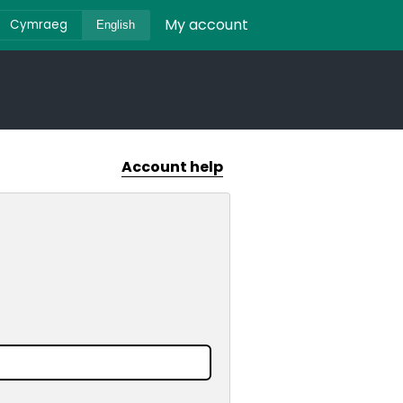
My account
Cymraeg
English
Account help