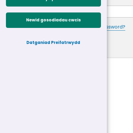
Password
*
Newid gosodiadau cwcis
Forgotten your password?
Log in
Datganiad Preifatrwydd