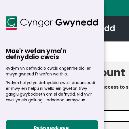
Mae'r wefan yma'n
Home
>
My Account
defnyddio cwcis
My Account
Rydym yn defnyddio cwcis angenrheidiol er
mwyn gwneud i'r wefan weithio.
Rydym hefyd yn defnyddio cwcis dadansoddi
Fast and secure access to s
er mwy ein helpu ni wella ein gwefan trwy
gasglu gwybodaeth am ei defnydd. Nid yw'r
Login
cwci yn ein galluogi i adnabod unrhyw un.
Email address
*
Derbyn pob cwci