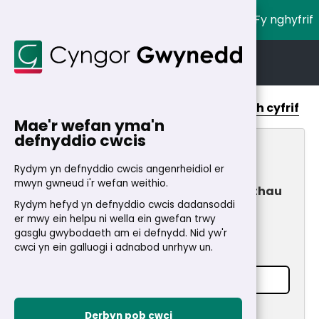
Fy nghyfrif
English
Cymraeg
Cartref
>
Fy Nghyfrif
Cymorth cyfrif
Mae'r wefan yma'n
defnyddio cwcis
Fy Nghyfrif
Rydym yn defnyddio cwcis angenrheidiol er
mwyn gwneud i'r wefan weithio.
Mynediad cyflym a diogel i wasanaethau
Rydym hefyd yn defnyddio cwcis dadansoddi
24/7
er mwy ein helpu ni wella ein gwefan trwy
Mewngofnodi
gasglu gwybodaeth am ei defnydd. Nid yw'r
cwci yn ein galluogi i adnabod unrhyw un.
Cyfeiriad e-bost
*
Cyfrinair
*
Derbyn pob cwci