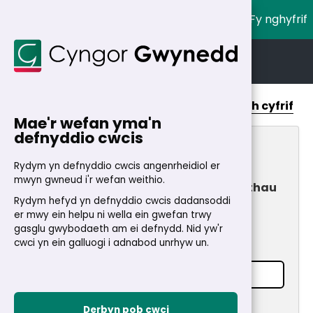
Fy nghyfrif
English
Cymraeg
Cartref
>
Fy Nghyfrif
Cymorth cyfrif
Mae'r wefan yma'n
defnyddio cwcis
Fy Nghyfrif
Rydym yn defnyddio cwcis angenrheidiol er
mwyn gwneud i'r wefan weithio.
Mynediad cyflym a diogel i wasanaethau
Rydym hefyd yn defnyddio cwcis dadansoddi
24/7
er mwy ein helpu ni wella ein gwefan trwy
Mewngofnodi
gasglu gwybodaeth am ei defnydd. Nid yw'r
cwci yn ein galluogi i adnabod unrhyw un.
Cyfeiriad e-bost
*
Cyfrinair
*
Derbyn pob cwci